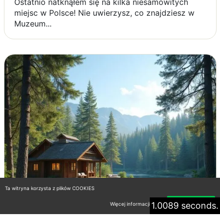
Ostatnio natknąłem się na kilka niesamowitych
miejsc w Polsce! Nie uwierzysz, co znajdziesz w
Muzeum...
Ta witryna korzysta z plików COOKIES
1.0089 seconds.
Więcej informacji
Akceptuję