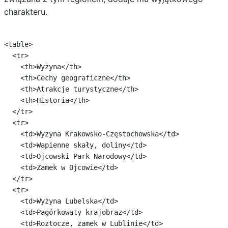
charakteru.
<table>

  <tr>

    <th>Wyżyna</th>

    <th>Cechy geograficzne</th>

    <th>Atrakcje turystyczne</th>

    <th>Historia</th>

  </tr>

  <tr>

    <td>Wyżyna Krakowsko-Częstochowska</td>

    <td>Wapienne skały, doliny</td>

    <td>Ojcowski Park Narodowy</td>

    <td>Zamek w Ojcowie</td>

  </tr>

  <tr>

    <td>Wyżyna Lubelska</td>

    <td>Pagórkowaty krajobraz</td>

    <td>Roztocze, zamek w Lublinie</td>
