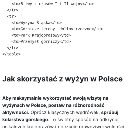
    <td>Bitwy z czasów I i II wojny</td>

  </tr>

  <tr>

    <td>Wyżyna Śląska</td>

    <td>Górnicze tereny, doliny rzeczne</td>

    <td>Park Krajobrazowy</td>

    <td>Przemysł górniczy</td>

  </tr>

Jak skorzystać z wyżyn w Polsce
Aby maksymalnie wykorzystać swoją wizytę na
wyżynach w Polsce, postaw na różnorodność
aktywności.
Oprócz klasycznych wędrówek,
spróbuj
kolarstwa górskiego
. To świetny sposób na odkrycie
unikalnych krajobrazów i poczucie prawdziwej wolności.