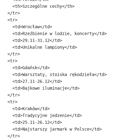
    <th>Szczególne cechy</th>

  </tr>

  <tr>

    <td>Wrocław</td>

    <td>Rzeźbienie w lodzie, koncerty</td>

    <td>29.11-31.12</td>

    <td>Unikalne lampiony</td>

  </tr>

  <tr>

    <td>Gdańsk</td>

    <td>Warsztaty, stoiska rękodzieła</td>

    <td>27.11-26.12</td>

    <td>Bajkowe iluminacje</td>

  </tr>

  <tr>

    <td>Kraków</td>

    <td>Tradycyjne jedzenie</td>

    <td>25.11-26.12</td>

    <td>Najstarszy jarmark w Polsce</td>

  </tr>
