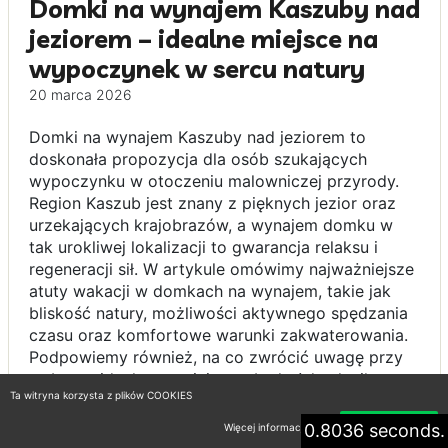
Domki na wynajem Kaszuby nad
jeziorem – idealne miejsce na
wypoczynek w sercu natury
20 marca 2026
Domki na wynajem Kaszuby nad jeziorem to
doskonała propozycja dla osób szukających
wypoczynku w otoczeniu malowniczej przyrody.
Region Kaszub jest znany z pięknych jezior oraz
urzekających krajobrazów, a wynajem domku w
tak urokliwej lokalizacji to gwarancja relaksu i
regeneracji sił. W artykule omówimy najważniejsze
atuty wakacji w domkach na wynajem, takie jak
bliskość natury, możliwości aktywnego spędzania
czasu oraz komfortowe warunki zakwaterowania.
Podpowiemy również, na co zwrócić uwagę przy
wyborze idealnego miejsca, aby każda chwila
Ta witryna korzysta z plików COOKIES
spędzona nad jeziorem była niezapomniana.
Niezależnie od tego, czy planujesz wyjazd z
0.8036 seconds.
Więcej informacji
Akceptuję
rodziną, czy z przyjaciółmi, Kaszuby na pewno