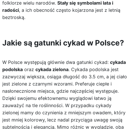
folklorze wielu narodów.
Stały się symbolami lata i
radości
, a ich obecność często kojarzona jest z letnią
beztroską.
Jakie są gatunki cykad w Polsce?
W Polsce występują głównie dwa gatunki cykad:
cykada
podolska
oraz
cykada zielona
. Cykada podolska jest
zazwyczaj większa, osiąga długość do 3.5 cm, a jej ciało
jest zielone z czarnymi wzorami. Preferuje ciepłe i
nasłonecznione miejsca, gdzie najczęściej występuje.
Dzięki swojemu efektownemu wyglądowi łatwo ją
zauważyć na tle roślinności. W przypadku cykady
zielonej mamy do czynienia z mniejszym owadem, który
jest mniej kolorowy, lecz nadal przyciąga uwagę swoją
subtelnością i elegancją. Mimo różnic w wyglądzie, oba