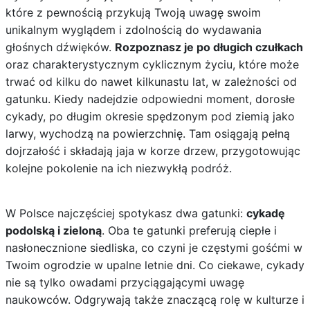
które z pewnością przykują Twoją uwagę swoim
unikalnym wyglądem i zdolnością do wydawania
głośnych dźwięków.
Rozpoznasz je po długich czułkach
oraz charakterystycznym cyklicznym życiu, które może
trwać od kilku do nawet kilkunastu lat, w zależności od
gatunku. Kiedy nadejdzie odpowiedni moment, dorosłe
cykady, po długim okresie spędzonym pod ziemią jako
larwy, wychodzą na powierzchnię. Tam osiągają pełną
dojrzałość i składają jaja w korze drzew, przygotowując
kolejne pokolenie na ich niezwykłą podróż.
W Polsce najczęściej spotykasz dwa gatunki:
cykadę
podolską i zieloną
. Oba te gatunki preferują ciepłe i
nasłonecznione siedliska, co czyni je częstymi gośćmi w
Twoim ogrodzie w upalne letnie dni. Co ciekawe, cykady
nie są tylko owadami przyciągającymi uwagę
naukowców. Odgrywają także znaczącą rolę w kulturze i