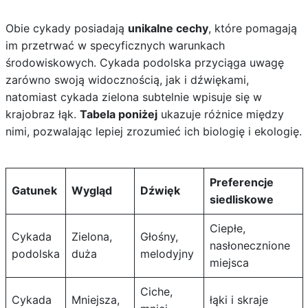
Obie cykady posiadają
unikalne cechy
, które pomagają
im przetrwać w specyficznych warunkach
środowiskowych. Cykada podolska przyciąga uwagę
zarówno swoją widocznością, jak i dźwiękami,
natomiast cykada zielona subtelnie wpisuje się w
krajobraz łąk.
Tabela poniżej
ukazuje różnice między
nimi, pozwalając lepiej zrozumieć ich biologię i ekologię.
Preferencje
Gatunek
Wygląd
Dźwięk
siedliskowe
Ciepłe,
Cykada
Zielona,
Głośny,
nasłonecznione
podolska
duża
melodyjny
miejsca
Ciche,
Cykada
Mniejsza,
łąki i skraje