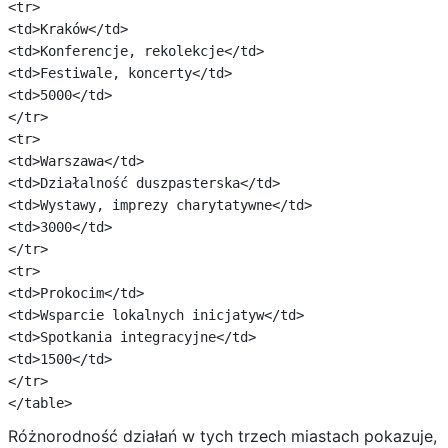
<tr>

<td>Kraków</td>

<td>Konferencje, rekolekcje</td>

<td>Festiwale, koncerty</td>

<td>5000</td>

</tr>

<tr>

<td>Warszawa</td>

<td>Działalność duszpasterska</td>

<td>Wystawy, imprezy charytatywne</td>

<td>3000</td>

</tr>

<tr>

<td>Prokocim</td>

<td>Wsparcie lokalnych inicjatyw</td>

<td>Spotkania integracyjne</td>

<td>1500</td>

</tr>

Różnorodność działań w tych trzech miastach pokazuje,