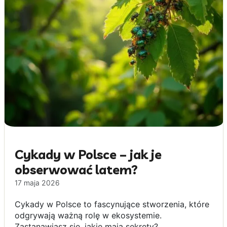
Cykady w Polsce – jak je
obserwować latem?
17 maja 2026
Cykady w Polsce to fascynujące stworzenia, które
odgrywają ważną rolę w ekosystemie.
Zastanawiasz się, jakie mają sekrety?...