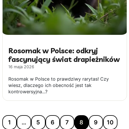
Rosomak w Polsce: odkryj
fascynujący świat drapieżników
16 maja 2026
Rosomak w Polsce to prawdziwy rarytas! Czy
wiesz, dlaczego ich obecność jest tak
kontrowersyjna...?
1
…
5
6
7
8
9
10