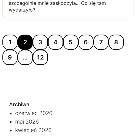
szczególnie mnie zaskoczyła... Co się tam
wydarzyło?
1
2
3
4
5
6
7
8
9
…
12
Archiwa
czerwiec 2026
maj 2026
kwiecień 2026