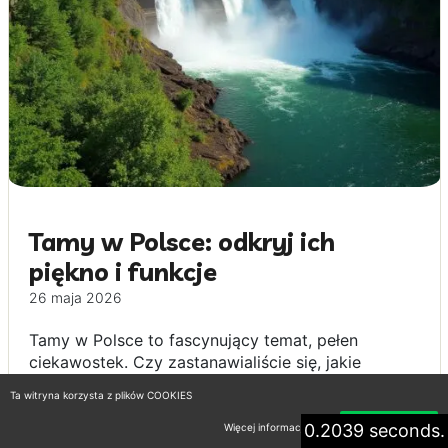
Tamy w Polsce: odkryj ich
piękno i funkcje
26 maja 2026
Tamy w Polsce to fascynujący temat, pełen
ciekawostek. Czy zastanawialiście się, jakie
sekrety kryją...
Ta witryna korzysta z plików COOKIES
0.2039 seconds.
Więcej informacji
Akceptuję