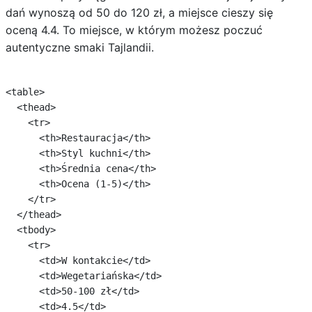
dań wynoszą od 50 do 120 zł, a miejsce cieszy się
oceną 4.4. To miejsce, w którym możesz poczuć
autentyczne smaki Tajlandii.
<table>

  <thead>

    <tr>

      <th>Restauracja</th>

      <th>Styl kuchni</th>

      <th>Średnia cena</th>

      <th>Ocena (1-5)</th>

    </tr>

  </thead>

  <tbody>

    <tr>

      <td>W kontakcie</td>

      <td>Wegetariańska</td>

      <td>50-100 zł</td>

      <td>4.5</td>
