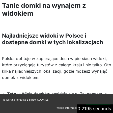
Tanie domki na wynajem z
widokiem
Najładniejsze widoki w Polsce i
dostępne domki w tych lokalizacjach
Polska obfituje w zapierające dech w piersiach widoki,
które przyciągają turystów z całego kraju i nie tylko. Oto
kilka najładniejszych lokalizacji, gdzie możesz wynająć
domek z widokiem:
Tatry
– Wiele domków znajduje się w Zakopanem, z
widokiem na wysokie szczyty oraz doliny.
Ta witryna korzysta z plików COOKIES
Bieszczady
– Osobliwy krajobraz górski i malownicze
0.2195 seconds.
Więcej informacji
Akceptuję
połoniny są dostępne w okolicy Wetliny, gdzie domki