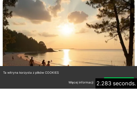
Ta witryna korzysta z plików COOKIES
2.283 seconds.
Więcej informacji
Akceptuję