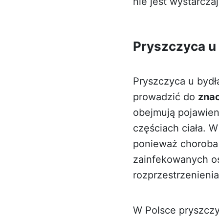
nie jest wystarcza
Pryszczyca u
Pryszczyca u bydł
prowadzić do
znac
obejmują pojawien
częściach ciała. 
ponieważ choroba 
zainfekowanych os
rozprzestrzenienia
W Polsce pryszczy