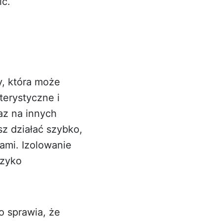
ić.
y, która może
terystyczne i
az na innych
z działać szybko,
ami. Izolowanie
yzyko
o sprawia, że