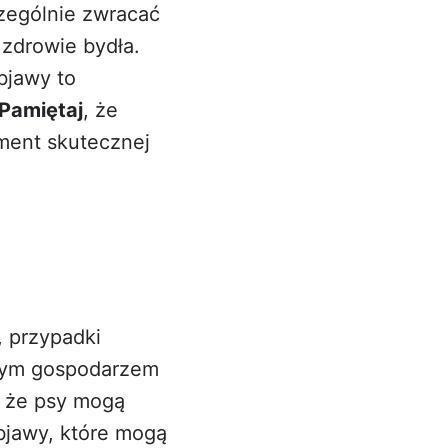
zególnie zwracać
 zdrowie bydła.
bjawy to
Pamiętaj
, że
ment skutecznej
, przypadki
wnym gospodarzem
, że psy mogą
bjawy, które mogą