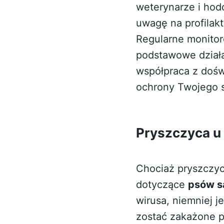
weterynarze i hod
uwagę na profilak
Regularne monitor
podstawowe dział
współpraca z doś
ochrony Twojego s
Pryszczyca u
Chociaż pryszczyc
dotyczące
psów są
wirusa, niemniej 
zostać zakażone p