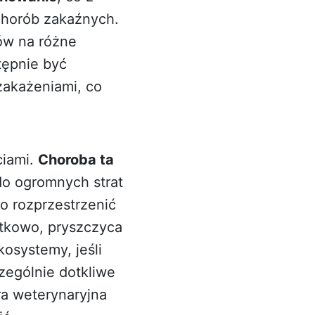
 chorób zakaźnych.
ów na różne
tępnie być
akażeniami, co
ciami.
Choroba ta
do ogromnych strat
 rozprzestrzenić
atkowo, pryszczyca
osystemy, jeśli
zególnie dotkliwe
ra weterynaryjna