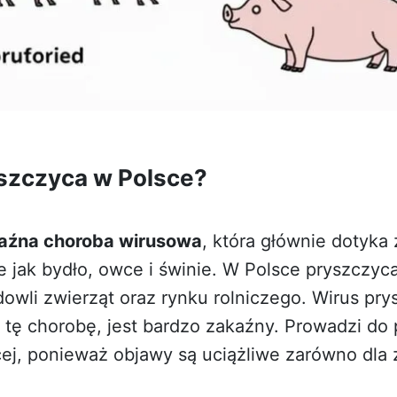
yszczyca w Polsce?
aźna choroba wirusowa
, która głównie dotyka
ie jak bydło, owce i świnie. W Polsce pryszczy
owli zwierząt oraz rynku rolniczego. Wirus pry
 tę chorobę, jest bardzo zakaźny. Prowadzi do
ej, ponieważ objawy są uciążliwe zarówno dla zw