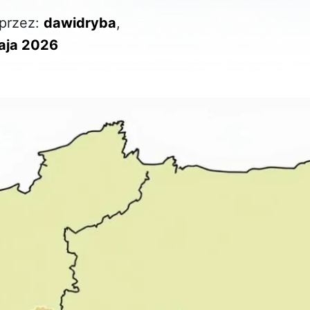
przez:
dawidryba
,
aja 2026