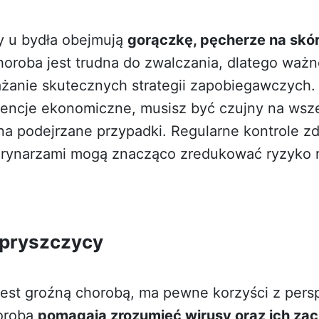
y u bydła obejmują
gorączkę, pęcherze na skó
Choroba jest trudna do zwalczania, dlatego waż
żanie skutecznych strategii zapobiegawczych. 
ncje ekonomiczne, musisz być czujny na wsze
a podejrzane przypadki. Regularne kontrole zd
rynarzami mogą znacząco zredukować ryzyko r
 pryszczycy
jest groźną chorobą, ma pewne korzyści z per
horobą
pomagają zrozumieć wirusy oraz ich za