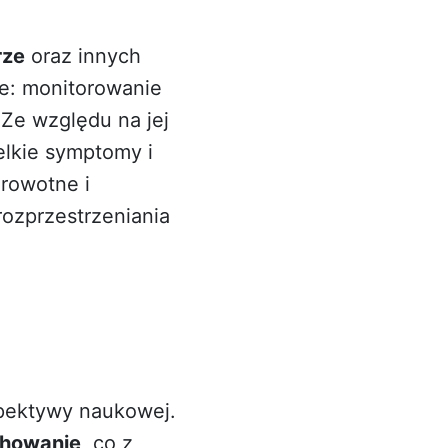
rze
oraz innych
ne: monitorowanie
Ze względu na jej
lkie symptomy i
rowotne i
ozprzestrzeniania
spektywy naukowej.
chowanie
, co z