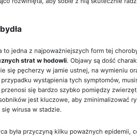
jąco rozwinięta, aby sobie z nią skutecznie radz
 bydła
a to jedna z najpoważniejszych form tej chorob
znych strat w hodowli
. Objawy są dość charak
ie się pęcherzy w jamie ustnej, na wymieniu or
W przypadku wystąpienia tych symptomów, musis
przenosi się bardzo szybko pomiędzy zwierzęt
obników jest kluczowe, aby zminimalizować r
 się wirusa w stadzie.
ca była przyczyną kilku poważnych epidemii, c