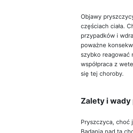
Objawy pryszczyc
częściach ciała. 
przypadków i wdra
poważne konsekwe
szybko reagować n
współpraca z wete
się tej choroby.
Zalety i wady
Pryszczyca, choć 
Badania nad tą c