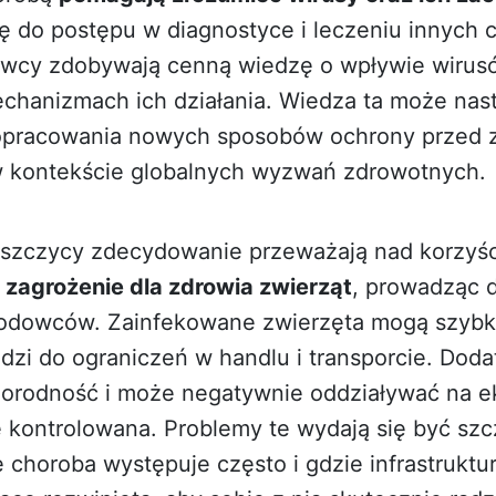
się do postępu w diagnostyce i leczeniu innych
owcy zdobywają cenną wiedzę o wpływie wirus
chanizmach ich działania. Wiedza ta może nas
opracowania nowych sposobów ochrony przed z
w kontekście globalnych wyzwań zdrowotnych.
yszczycy zdecydowanie przeważają nad korzyś
zagrożenie dla zdrowia zwierząt
, prowadząc 
hodowców. Zainfekowane zwierzęta mogą szybko
dzi do ograniczeń w handlu i transporcie. Dod
orodność i może negatywnie oddziaływać na ek
e kontrolowana. Problemy te wydają się być szc
 choroba występuje często i gdzie infrastruktu