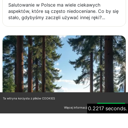
Salutowanie w Polsce ma wiele ciekawych
aspektów, które są często niedoceniane. Co by się
stało, gdybyśmy zaczęli używać innej ręki?...
Ta witryna korzysta z plików COOKIES
0.2217 seconds.
Więcej informacji
Akceptuję