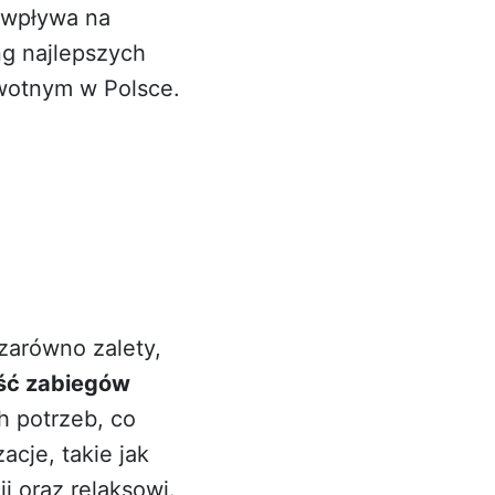
o wpływa na
ng najlepszych
wotnym w Polsce.
zarówno zalety,
ść zabiegów
h potrzeb, co
acje, takie jak
i oraz relaksowi.