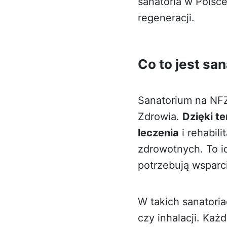
sanatoria w Pols
regeneracji.
Co to jest sa
Sanatorium na NFZ
Zdrowia.
Dzięki t
leczenia
i rehabil
zdrowotnych. To i
potrzebują wsparc
W takich sanatori
czy inhalacji. Ka