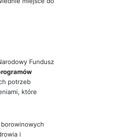
wiednie miejsce do
 Narodowy Fundusz
 programów
ych potrzeb
niami, które
li borowinowych
rowia i