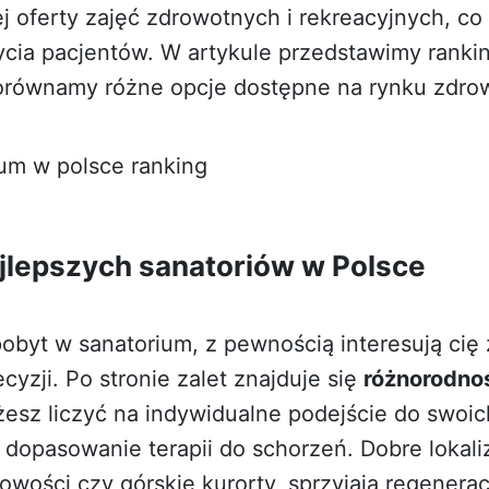
ej oferty zajęć zdrowotnych i rekreacyjnych, c
ycia pacjentów. W artykule przedstawimy
ranki
orównamy różne opcje dostępne na rynku zdro
ium w polsce ranking
ajlepszych sanatoriów w Polsce
obyt w sanatorium, z pewnością interesują cię 
ecyzji. Po stronie zalet znajduje się
różnorodno
żesz liczyć na indywidualne podejście do swoic
dopasowanie terapii do schorzeń. Dobre lokaliz
wości czy górskie kurorty, sprzyjają regeneracj