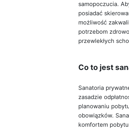
samopoczucia. Aby
posiadać skierowan
możliwość zakwali
potrzebom zdrowot
przewlekłych scho
Co to jest sa
Sanatoria prywatn
zasadzie odpłatno
planowaniu pobytu
obowiązków. Sanat
komfortem pobytu.