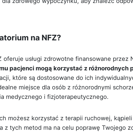
ce dla zdrowego wypoczynku
, aby znaleźć odpo
natorium na NFZ?
 oferuje usługi zdrowotne finansowane przez
emu pacjenci mogą korzystać z różnorodnych
itacji, które są dostosowane do ich indywidualn
dealne miejsce dla osób z różnorodnymi schorze
ia medycznego i fizjoterapeutycznego.
ach możesz korzystać z terapii ruchowej, kąpie
żda z tych metod ma na celu poprawę Twojego zd