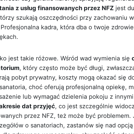
tania z usług finansowanych przez NFZ
jest du
którzy szukają oszczędności przy zachowaniu wy
Profesjonalna kadra, która dba o twoje zdrowie
rękach.
ko jest takie różowe. Wśród wad wymienia się
atorium
, który często może być długi, zwłaszcz
erają pobyt prywatny, koszty mogą okazać się d
 sanatoria, choć oferują profesjonalną opiekę, 
sażenie lub wymagać dzielenia pokoju z innymi
akresie dat przyjęć
, co jest szczególnie wido
owanych przez NFZ, też może być problemem. J
zegółów o sanatoriach, zastanów się nad opcj