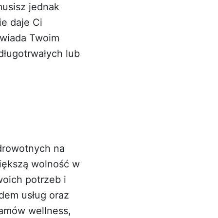
musisz jednak
e daje Ci
powiada Twoim
długotrwałych lub
zdrowotnych na
większą wolność w
oich potrzeb i
rdem usług oraz
ramów wellness,