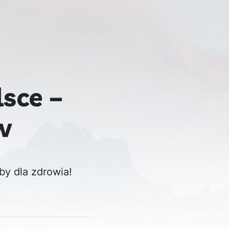
sce –
w
by dla zdrowia!