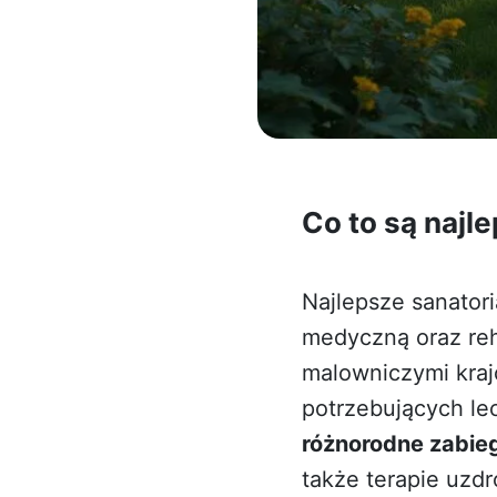
Co to są najl
Najlepsze sanator
medyczną oraz reh
malowniczymi kraj
potrzebujących lec
różnorodne zabie
także terapie uzd