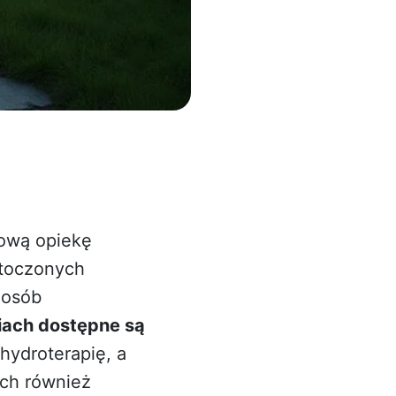
sową opiekę
otoczonych
 osób
iach dostępne są
 hydroterapię, a
ich również