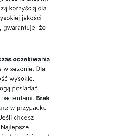
żą korzyścią dla
sokiej jakości
, gwarantuje, że
czas oczekiwania
a w sezonie. Dla
ość wysokie.
mogą posiadać
 pacjentami.
Brak
czne w przypadku
eśli chcesz
ą
Najlepsze