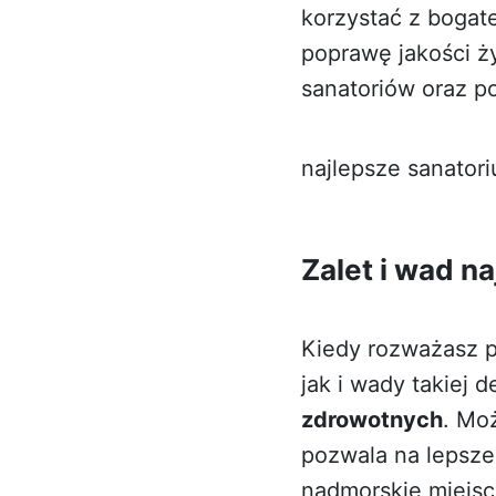
korzystać z bogat
poprawę jakości ż
sanatoriów
oraz p
najlepsze sanator
Zalet i wad n
Kiedy rozważasz p
jak i wady takiej d
zdrowotnych
. Mo
pozwala na lepsze 
nadmorskie miejsco