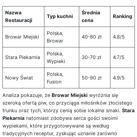
Nazwa
Średnia
Typ kuchni
Ranking
Restauracji
cena
Polska,
Browar Miejski
40-80 zł
4.8/5
Browar
Polska,
Stara Piekarnia
30-70 zł
4.7/5
Wypieki
Polska,
Nowy Świat
50-90 zł
4.9/5
Fusion
Analiza pokazuje, że
Browar Miejski
wyróżnia się
szeroką ofertą piw, co przyciąga miłośników złocistego
trunku oraz tych, którzy cenią sobie lokalne smaki.
Stara
Piekarnia
natomiast zdobywa serca gości swoimi
wypiekami, które przygotowywane są według
tradycyjnych receptur, zyskując uznanie zarówno