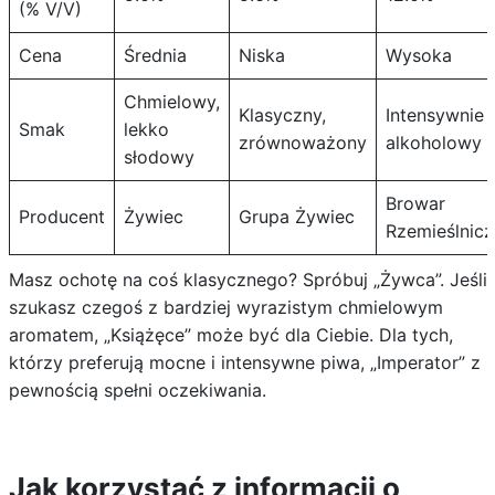
(% V/V)
Cena
Średnia
Niska
Wysoka
Chmielowy,
Klasyczny,
Intensywnie
Smak
lekko
zrównoważony
alkoholowy
słodowy
Browar
Producent
Żywiec
Grupa Żywiec
Rzemieślnicz
Masz ochotę na coś klasycznego? Spróbuj „Żywca”. Jeśli
szukasz czegoś z bardziej wyrazistym chmielowym
aromatem, „Książęce” może być dla Ciebie. Dla tych,
którzy preferują mocne i intensywne piwa, „Imperator” z
pewnością spełni oczekiwania.
Jak korzystać z informacji o