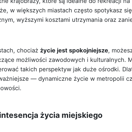
kne krajobrazy, które są idealne do rekreacji n
że, w większych miastach często spotykasz się
cznym, wyższymi kosztami utrzymania oraz zan
stach, chociaż
życie jest spokojniejsze
, możes
czące możliwości zawodowych i kulturalnych. M
erować takich perspektyw jak duże ośrodki. Dl
ajważniejsze — dynamiczne życie w metropolii 
cowości.
ntesencja życia miejskiego