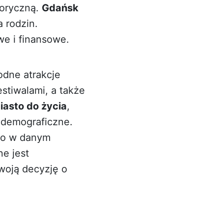
toryczną.
Gdańsk
a rodzin.
we i finansowe.
rodne atrakcje
estiwalami, a także
iasto do życia
,
 demograficzne.
go w danym
e jest
woją decyzję o