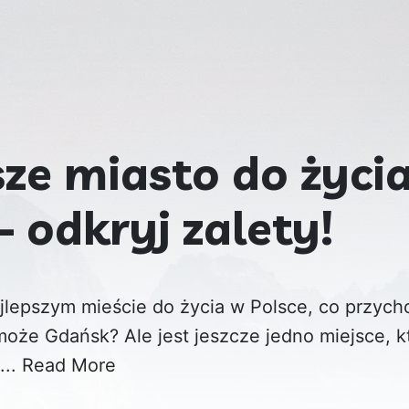
sze miasto do życi
– odkryj zalety!
jlepszym mieście do życia w Polsce, co przych
oże Gdańsk? Ale jest jeszcze jedno miejsce, k
...
Read More