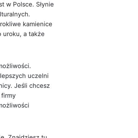
st w Polsce. Słynie
lturalnych.
urokliwe kamienice
 uroku, a także
możliwości.
jlepszych uczelni
nicy. Jeśli chcesz
 firmy
możliwości
. Znajdziesz tu