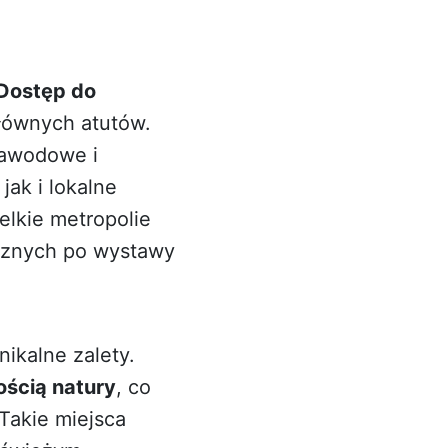
Dostęp do
łównych atutów.
zawodowe i
jak i lokalne
elkie metropolie
ycznych po wystawy
ikalne zalety.
ością natury
, co
 Takie miejsca