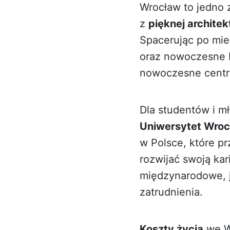
Wrocław to jedno z
z
pięknej architek
Spacerując po mie
oraz nowoczesne b
nowoczesne centr
Dla studentów i m
Uniwersytet Wroc
w Polsce, które pr
rozwijać swoją ka
międzynarodowe, ja
zatrudnienia.
Koszty życia
we Wr