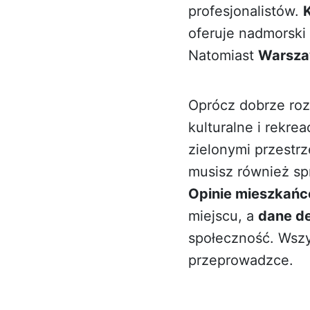
profesjonalistów.
oferuje nadmorski k
Natomiast
Warsz
Oprócz dobrze rozw
kulturalne i rekre
zielonymi przestr
musisz również sp
Opinie mieszkań
miejscu, a
dane d
społeczność. Wszy
przeprowadzce.