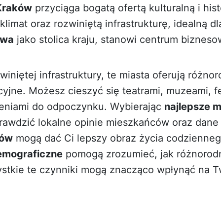
Kraków
przyciąga bogatą ofertą kulturalną i his
limat oraz rozwiniętą infrastrukturę, idealną dl
awa
jako stolica kraju, stanowi centrum bizneso
iniętej infrastruktury, te miasta oferują różno
acyjne. Możesz cieszyć się teatrami, muzeami, f
zeniami do odpoczynku. Wybierając
najlepsze m
rawdzić lokalne opinie mieszkańców oraz dane
ców
mogą dać Ci lepszy obraz życia codzienne
emograficzne
pomogą zrozumieć, jak różnorodn
stkie te czynniki mogą znacząco wpłynąć na T