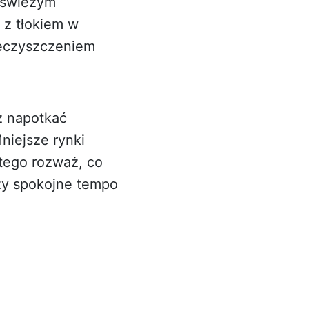
a świeżym
 z tłokiem w
ieczyszczeniem
z napotkać
niejsze rynki
atego rozważ, co
czy spokojne tempo