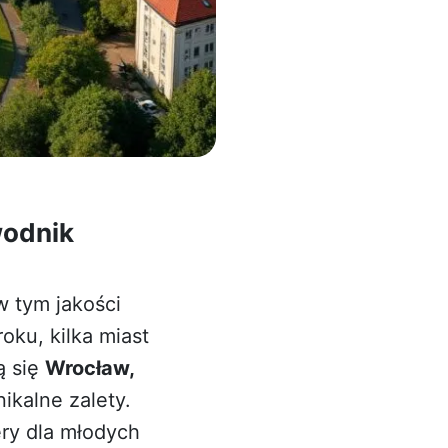
wodnik
w tym jakości
oku, kilka miast
ą się
Wrocław,
ikalne zalety.
ery dla młodych