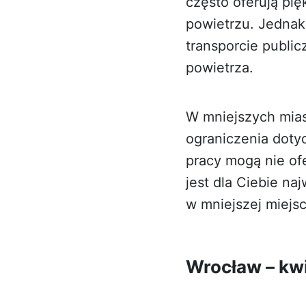
często oferują pię
powietrzu. Jednak
transporcie publi
powietrza.
W mniejszych mia
ograniczenia doty
pracy mogą nie of
jest dla Ciebie n
w mniejszej miejs
Wrocław – kwi