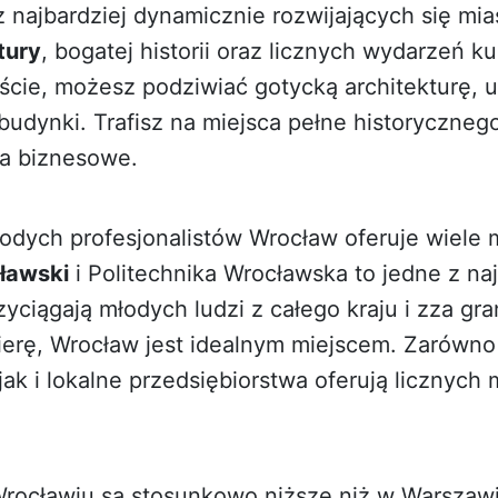
 najbardziej dynamicznie rozwijających się mia
tury
, bogatej historii oraz licznych wydarzeń ku
ście, możesz podziwiać gotycką architekturę, 
udynki. Trafisz na miejsca pełne historycznego
a biznesowe.
łodych profesjonalistów Wrocław oferuje wiele 
ławski
i Politechnika Wrocławska to jedne z na
zyciągają młodych ludzi z całego kraju i zza gra
rierę, Wrocław jest idealnym miejscem. Zarówno
k i lokalne przedsiębiorstwa oferują licznych 
ocławiu są stosunkowo niższe niż w Warszawie